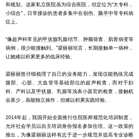
和规划。这家私立医院虽为综合医院，但定位为“大专科，
小综合”，日常接诊的患者多集中在创伤、
脑卒中
等专科病
症上。
“像超声科常见的
甲状腺
乳腺结节、肿瘤筛查、肌骨病变等
病例，很少能接触到。”梁丽丽坦言，长期接触单一病种，
让她难以积累更多的临床经验。
梁丽丽曾仔细梳理了自己的业务能力，发现仅能熟练完成
腹部、心脏、大血管等基础部位的超声检查，而对于妇
科、产科以及
甲状腺
、乳腺等浅表小器官的检查，接触机
会甚少，虽能独立操作，但难以积累实践经验。
2014年起，我国开始全面推行住院医师规范化培训制度，
允许社会学员以自主培训身份报名参加住培。这一政策的
推出，为像梁丽丽这样有志于进一步规范并提高专业诊断