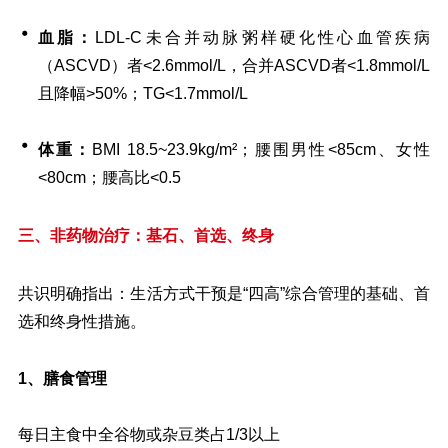
血脂：
LDL-C未合并动脉粥样硬化性心血管疾病
（ASCVD）者<2.6mmol/L，合并ASCVD者<1.8mmol/L
且降幅>50%；TG<1.7mmol/L
体重：
BMI 18.5~23.9kg/m²；腰围男性<85cm、女性
<80cm；腰高比<0.5
三、非药物治疗：基石、首选、终身
共识明确指出：生活方式干预是“四高”综合管理的基础、首
选和终身性措施。
膳食管理
1、
每日主食中全谷物或杂豆类占1/3以上