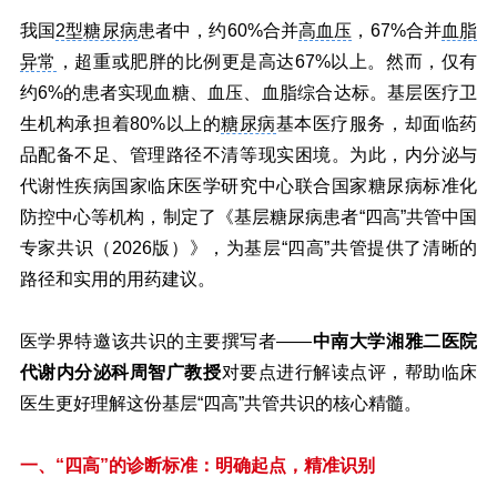
我国
2型糖尿病
患者中，约60%合并
高血压
，67%合并
血脂
异常
，超重或肥胖的比例更是高达67%以上。然而，仅有
约6%的患者实现血糖、血压、血脂综合达标。基层医疗卫
生机构承担着80%以上的
糖尿病
基本医疗服务，却面临药
品配备不足、管理路径不清等现实困境。为此，内分泌与
代谢性疾病国家临床医学研究中心联合国家糖尿病标准化
防控中心等机构，制定了《基层糖尿病患者“四高”共管中国
专家共识（2026版）》，为基层“四高”共管提供了清晰的
路径和实用的用药建议。
医学界特邀该共识的主要撰写者——
中南大学湘雅二医院
代谢内分泌科周智广教授
对要点进行解读点评，帮助临床
医生更好理解这份基层“四高”共管共识的核心精髓。
一、“四高”的诊断标准：明确起点，精准识别