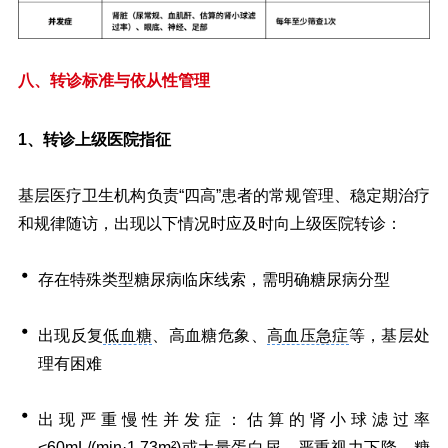
八、转诊标准与依从性管理
转诊上级医院指征
1、
基层医疗卫生机构负责“四高”患者的常规管理、稳定期治疗
和规律随访，出现以下情况时应及时向上级医院转诊：
存在特殊类型糖尿病临床线索，需明确糖尿病分型
出现反复
低血糖
、高血糖危象、
高血压急症
等，基层处
理有困难
出现严重慢性并发症：估算的肾小球滤过率
<60mL/(min·1.73m²)或大量
蛋白尿
、严重视力下降、糖