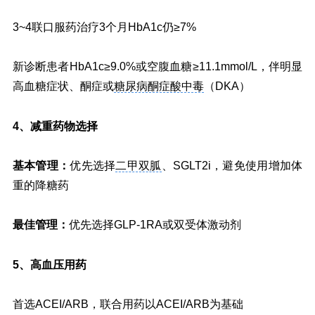
3~4联口服药治疗3个月HbA1c仍≥7%
新诊断患者HbA1c≥9.0%或空腹血糖≥11.1mmol/L，伴明显
高血糖症状、酮症或
糖尿病酮症酸中毒
（DKA）
减重药物选择
4、
基本管理：
优先选择
二甲双胍
、SGLT2i，避免使用增加体
重的降糖药
最佳管理：
优先选择GLP-1RA或双受体激动剂
高血压用药
5、
首选ACEI/ARB，联合用药以ACEI/ARB为基础