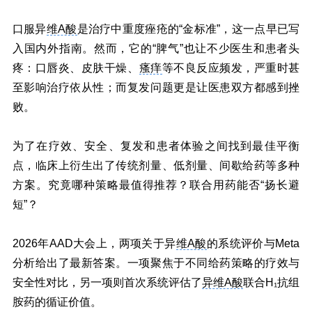
口服异
维A酸
是治疗中重度痤疮的“金标准”，这一点早已写
入国内外指南。然而，它的“脾气”也让不少医生和患者头
疼：口唇炎、皮肤干燥、
瘙痒
等不良反应频发，严重时甚
至影响治疗依从性；而复发问题更是让医患双方都感到挫
败。
为了在疗效、安全、复发和患者体验之间找到最佳平衡
点，临床上衍生出了传统剂量、低剂量、间歇给药等多种
方案。究竟哪种策略最值得推荐？联合用药能否“扬长避
短”？
2026年AAD大会上，两项关于异
维A酸
的系统评价与Meta
分析给出了最新答案。一项聚焦于不同给药策略的疗效与
安全性对比，另一项则首次系统评估了
异维A酸
联合H₁抗组
胺药的循证价值。