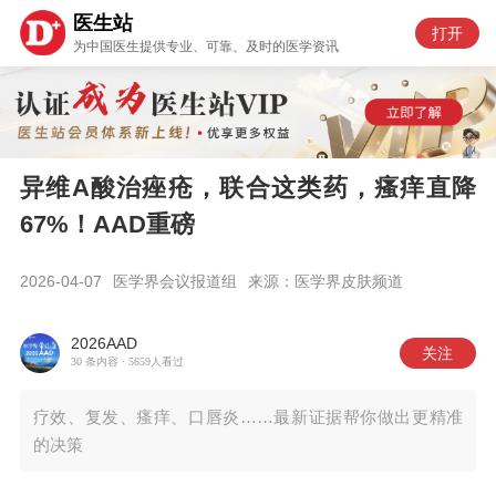
医生站
打开
为中国医生提供专业、可靠、及时的医学资讯
异维A酸治痤疮，联合这类药，瘙痒直降
67%！AAD重磅
2026-04-07
医学界会议报道组
来源：医学界皮肤频道
2026AAD
30 条内容 ·
5659
人看过
疗效、复发、瘙痒、口唇炎……最新证据帮你做出更精准
的决策