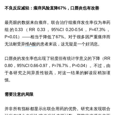
不良反应减轻：瘙痒风险直降67%，口唇炎也有改善
最亮眼的数据来自瘙痒。联合治疗组瘙痒发生率仅为单药
组的0.33（RR 0.33，95%CI 0.20-0.54，I²=47.3%，
P<0.01）——相当于降低了67%。对于很多因严重瘙痒而
无法耐受异
维A酸
的患者来说，这无疑是一个好消息。
口唇炎的发生率也出现了轻度但有统计学意义的下降（RR
0.80，95%CI 0.66-0.97，I²=76.7%，P=0.04）。不过，由
于各研究之间异质性较高，对这一结果的解读应稍加谨
慎。
需要注意的局限
并非所有指标都显示出联合用药的优势。研究未发现联合