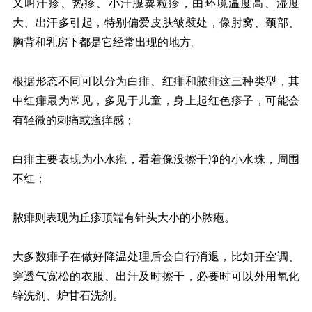
又叫汗疹、热疹、小汗腺粟粒疹，由环境温度高、湿度
大、出汗多引起，特别偏爱皮肤皱襞处，像肘窝、颈部、
胸背和乳房下都是它经常出现的地方。
根据形态不同可以分为白痱、红痱和脓痱这三种类型，其
中红痱最为常见，多见于儿童，身上起红色疹子，可能会
有轻微的刺痛或瘙痒感；
白痱主要表现为小水疱，看着像没擦干净的小水珠，周围
不红；
脓痱则表现为丘疹顶端有针头大小的小脓疱。
大多数痱子在做好降温处理后会自行消退，比如开空调、
穿透气宽松的衣服、出汗及时擦干，必要时可以外用氧化
锌洗剂、炉甘石洗剂。