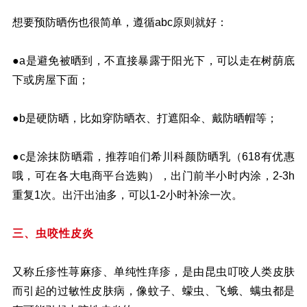
想要预防晒伤也很简单，遵循abc原则就好：
●a是避免被晒到，不直接暴露于阳光下，可以走在树荫底
下或房屋下面；
●b是硬防晒，比如穿防晒衣、打遮阳伞、戴防晒帽等；
●c是涂抹防晒霜，推荐咱们希川科颜防晒乳（618有优惠
哦，可在各大电商平台选购），出门前半小时内涂，2-3h
重复1次。出汗出油多，可以1-2小时补涂一次。
三、虫咬性皮炎
又称丘疹性荨麻疹、单纯性痒疹，是由昆虫叮咬人类皮肤
而引起的过敏性皮肤病，像蚊子、蠓虫、飞蛾、螨虫都是