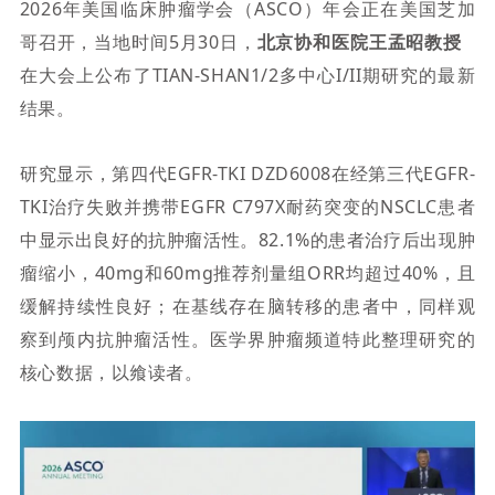
2026年美国临床肿瘤学会（ASCO）年会正在美国芝加
哥召开，当地时间5月30日，
北京协和医院
王孟昭教授
在大会上公布了
TIAN-SHAN1/2多中心
I/II
期研究的最新
结果。
研究显示，第四代EGFR-TKI DZD6008在经第三代EGFR-
TKI治疗失败并携带EGFR C797X耐药突变的NSCLC患者
中显示出良好的抗肿瘤活性
。
82.1%的患者治疗后出现肿
瘤缩小，40mg和60mg推荐剂量组ORR均超过40%，且
缓解持续性良好；在基线存在脑转移的患者中，同样观
察到颅内抗肿瘤活性。
医学界肿瘤频道特此整理研究的
核心数据，以飨读者。