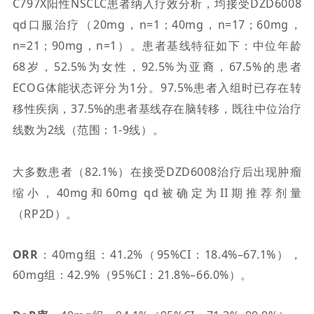
C797X阳性NSCLC患者纳入疗效分析
，
均接受DZD6008
qd口服
治疗（20mg，n=1；40mg，n=
17
；60mg，
n=
21
；
90mg，n=1
）。
患者基线特征如下：
中位年龄
68
岁
，52.5
%为女性，
92.5
%为亚裔，
67.5
%的患者
ECOG体能状态评分为1分。
97.5%
患者入组时已存在转
移性疾病，37.5%的患者基线存在脑转移
，
既往中位治疗
线数为2线（范围：1-
9
线）。
大多数患者（82.1%）在接受DZD6008治疗后出现肿瘤
缩小
，
40mg和60mg
qd
被确定为II期推荐剂量
（RP2D）
。
ORR
：
40mg组：41.2%（95%CI：18.4%–67.1%），
60mg组：42.9%（95%CI：21.8%–66.0%）。