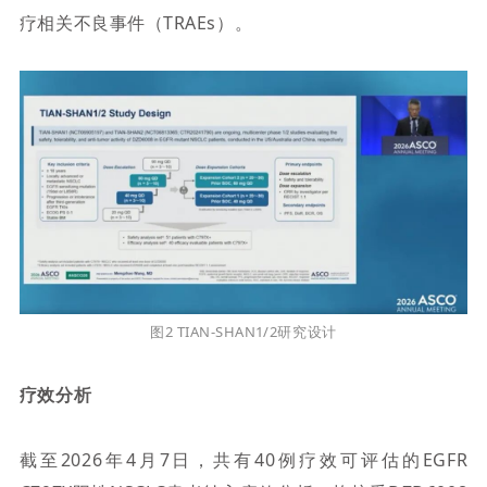
疗相关不良事件（TRAEs）。
图2
TIAN-SHAN1
/2研究设计
疗效分析
截至202
6
年
4
月
7
日，共有40例疗效可评估的EGFR