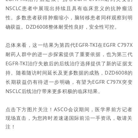
NSCLC患者中展现出持续且具有临床意义的抗肿瘤活
性。多数患者获得肿瘤缩小
，
脑转移患者同样观察到明
确获益。DZD6008整体耐受性良好，安全性可控。
总体来看，这一结果为第四代EGFR-TKI在EGFR C797X
耐药人群中的进一步
探索
提供了
重要
依据，也为第三代
EGFR-TKI
治疗失败
后的后线治疗选择提供了新的
证据支
持。
随着随访时间延长及更多数据的成熟，DZD6008的
长期获益仍有待进一步明确，有望为EGFR C797X突变
NSCLC后线治疗带来更多积极的临床结果。
点击下方图片关注！ASCO会议期间，医学界前方记者
现场直击，为您跨时差速递国际前沿一手资讯，敬请关
注！