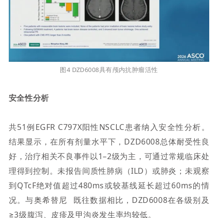
图4
DZD6008
具有
颅内抗肿瘤活性
安全性分析
共51例EGFR C797X阳性NSCLC患者纳入安全性分析。
结果显示，在所有剂量水平下，DZD6008总体耐受性良
好，治疗相关不良事件以1–2级为主，可通过常规临床处
理得到控制。未报告间质性肺病（ILD）或肺炎；未观察
到QTcF绝对值超过480ms或较基线延长超过60ms的情
况。与
奥希替尼
既往数据相比，DZD6008在各级别及
≥3级腹泻、皮疹及甲沟炎发生率均较低。